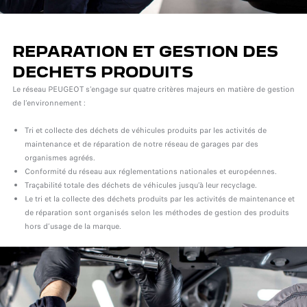
REPARATION ET
GESTION DES
DECHETS PRODUITS
Le réseau PEUGEOT s’engage sur quatre critères majeurs en matière de gestion
de l’environnement :
Tri et collecte des déchets de véhicules produits par les activités de
maintenance et de réparation de notre réseau de garages par des
organismes agréés.
Conformité du réseau aux réglementations nationales et européennes.
Traçabilité totale des déchets de véhicules jusqu’à leur recyclage.
Le tri et la collecte des déchets produits par les activités de maintenance et
de réparation sont organisés selon les méthodes de gestion des produits
hors d’usage de la marque.