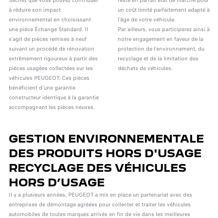
Sachez que vous pouvez contribuer
reste en parfait état de marche pour
à réduire son impact
un coût limité parfaitement adapté à
environnemental en choisissant
l’âge de votre véhicule.
une pièce Échange Standard. Il
Par ailleurs, vous participerez ainsi à
s’agit de pièces remises à neuf
notre engagement en faveur de la
suivant un procédé de rénovation
protection de l’environnement, du
extrêmement rigoureux à partir des
recyclage et de la limitation des
pièces usagées collectées sur les
déchets de véhicules.
véhicules PEUGEOT. Ces pièces
bénéficient d’une garantie
constructeur identique à la garantie
accompagnant les pièces neuves.
GESTION ENVIRONNEMENTALE
DES PRODUITS HORS D'USAGE
RECYCLAGE DES VÉHICULES
HORS D’USAGE
Il y a plusieurs années, PEUGEOT a mis en place un partenariat avec des
entreprises de démontage agréées pour collecter et traiter les véhicules
automobiles de toutes marques arrivés en fin de vie dans les meilleures