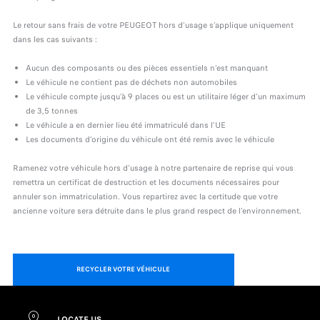
Le retour sans frais de votre PEUGEOT hors d’usage s’applique uniquement
dans les cas suivants :
Aucun des composants ou des pièces essentiels n’est manquant
Le véhicule ne contient pas de déchets non automobiles
Le véhicule compte jusqu’à 9 places ou est un utilitaire léger d’un maximum
de 3,5 tonnes
Le véhicule a en dernier lieu été immatriculé dans l’UE
Les documents d’origine du véhicule ont été remis avec le véhicule
Ramenez votre véhicule hors d’usage à notre partenaire de reprise qui vous
remettra un certificat de destruction et les documents nécessaires pour
annuler son immatriculation. Vous repartirez avec la certitude que votre
ancienne voiture sera détruite dans le plus grand respect de l’environnement.
RECYCLER VOTRE VÉHICULE
LOCATE US