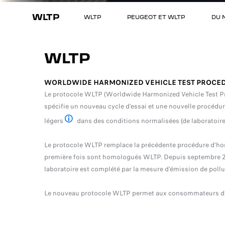
WLTP
WLTP
PEUGEOT ET WLTP
DU 
WLTP
WORLDWIDE HARMONIZED VEHICLE TEST PROCE
Le protocole WLTP (Worldwide Harmonized Vehicle Test Proce
spécifie un nouveau cycle d’essai et une nouvelle procéd
légers
dans des conditions normalisées (de laboratoire
Véhicules particuliers et utilitaires légers < = 3,5 to
Le protocole WLTP remplace la précédente procédure d’ho
première fois sont homologués WLTP. Depuis septembre 20
laboratoire est complété par la mesure d'émission de pollu
Le nouveau protocole WLTP permet aux consommateurs d’av