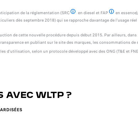
ticipation de la réglementation (SRC
en diesel et FAP
en essence),
Selective catalytic reduction
Filtre à particul
culiers dès septembre 2018) qui se rapproche davantage de l’usage réel 
uction de cette nouvelle procédure depuis début 2015. Par ailleurs, dans
transparence en publiant sur le site des marques, les consommations de 
es d’utilisation, selon un protocole développé avec des ONG (T&E et FNE) 
 AVEC WLTP ?
DARDISÉES
s