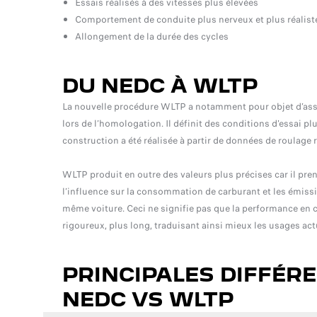
Essais réalisés à des vitesses plus élevées
Comportement de conduite plus nerveux et plus réalist
Allongement de la durée des cycles
DU NEDC À WLTP
La nouvelle procédure WLTP a notamment pour objet d’assur
lors de l’homologation. Il définit des conditions d'essai p
construction a été réalisée à partir de données de roulage 
WLTP produit en outre des valeurs plus précises car il pr
l’influence sur la consommation de carburant et les émiss
même voiture. Ceci ne signifie pas que la performance en 
rigoureux, plus long, traduisant ainsi mieux les usages act
PRINCIPALES DIFFÉR
NEDC VS WLTP