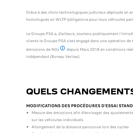
Grâce à des choix technologiques judicieux déployés en an
homologués en WLTP (obligatoire pour tous véhicules parti
Le Groupe PSA a, d’ailleurs, soutenu publiquement l'introd
clients le Groupe PSA s’est engagé dans une opération de 
émissions de NOx
depuis Mars 2018 en conditions réell
Oxyde d'azote
indépendant (Bureau Veritas).
QUELS CHANGEMENTS
MODIFICATIONS DES PROCÉDURES D’ESSAI STAN
Mesure des émissions afin d’envisager des ajustement
sur les véhicules individuels
Allongement de la distance parcourue lors des cycles