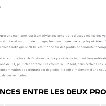
e
er une meilleure représentativité des conditions d’usage réelles des véh
lus strictes et un profil de roulage plus dynamique que le cycle précéden
réelles tandis que le NEDC était fondé sur des profils de conduite théoriq
end en compte les spécifications de chaque véhicule incluant l’ensemble 
ions de CO
peut être notable. Les valeurs WLTP sont, dans certains cas,
2
consommation de carburant est dégradée, il s’agit simplement d’une nouve
uels des véhicules.
ENCES ENTRE LES DEUX PR