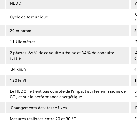
NEDC
C
Cycle de test unique
c
20 minutes
3
11 kilomètres
2
2 phases, 66 % de conduite urbaine et 34 % de conduite
4
rurale
d
34 km/h
4
120 km/h
1
Le NEDC ne tient pas compte de l’impact sur les émissions de
L
CO
et sur la performance énergétique
m
2
Changements de vitesse fixes
P
Mesures réalisées entre 20 et 30 °C
E